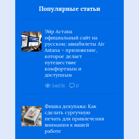
Популярные статьи
Эйр Астана
официальный сайт на
русском: авиабилеты Air
Astana – приложение,
которое делает
путешествие
комфортным и
доступным
34676
0
Фишка декупажа: Как
сделать сургучную
печать для привлечения
внимания к вашей
работе