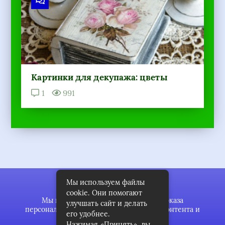
Картинки для декупажа: цветы
1
991
Мы используем файлы
cookie. Они помогают
Мы используем файлы cookie для показа
улучшать сайт и делать
персонализированной рекламы и/или контента и
его удобнее.
анализа нашего трафика.
Нажимая «Принять», вы