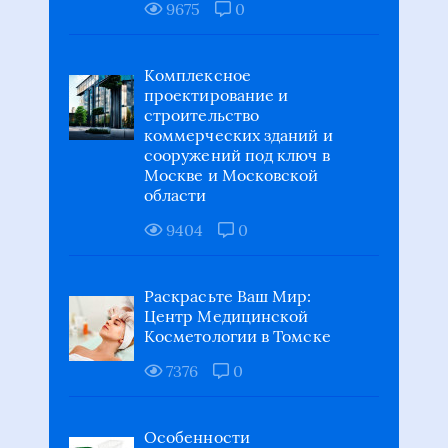
9675
0
Комплексное
проектирование и
строительство
коммерческих зданий и
сооружений под ключ в
Москве и Московской
области
9404
0
Раскрасьте Ваш Мир:
Центр Медицинской
Косметологии в Томске
7376
0
Особенности