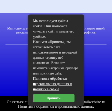
Мы используем файлы
cookie. Они помогают
Мы используем файлы cookie для показа персонализированной
улучшать сайт и делать его
рекламы и/или контента и анализа нашего трафика.
удобнее.
Нажимая «Принять», вы
соглашаетесь с их
2022 © pykodelki.ru
использованием и передачей
данных сервису веб-
Карта сайта
аналитики. Если нет —
Контакты
измените настройки браузера
или покиньте сайт.
Пользовательское соглашение
Политика обработки
Архив
персональных данных и
политика cookie
Принять
Связаться с редакцией сайта: pykodelki.ru@mailwebsite.ru
Политика обработки персональных данных