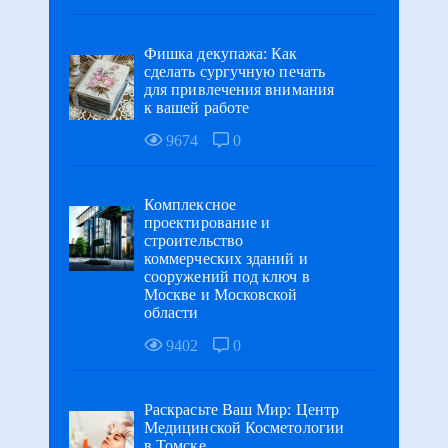
Фишка декупажа: Как
сделать сургучную печать
для привлечения внимания
к вашей работе
9674
0
Комплексное
проектирование и
строительство
коммерческих зданий и
сооружений под ключ в
Москве и Московской
области
9402
0
Раскрасьте Ваш Мир: Центр
Медицинской Косметологии
в Томске