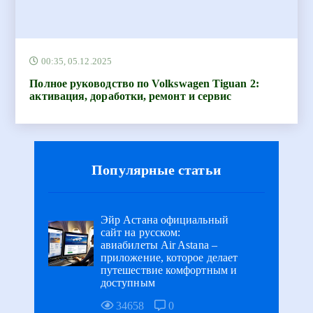
00:35, 05.12.2025
Полное руководство по Volkswagen Tiguan 2:
активация, доработки, ремонт и сервис
Популярные статьи
Эйр Астана официальный
сайт на русском:
авиабилеты Air Astana –
приложение, которое делает
путешествие комфортным и
доступным
34658
0