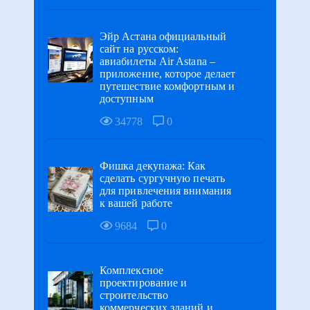
Эйр Астана официальный
сайт на русском:
авиабилеты Air Astana –
приложение, которое делает
путешествие комфортным и
доступным
34778
0
Фишка декупажа: Как
сделать сургучную печать
для привлечения внимания
к вашей работе
9684
0
Комплексное
проектирование и
строительство
коммерческих зданий и