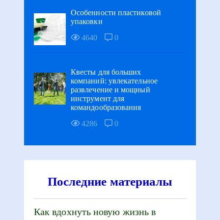
Особенности пластиковой
упаковки
4640
0
Квесты для больших
компаний: увлекательное
развлечение и мощный
инструмент для
командообразования
4286
0
Последние материалы
Как вдохнуть новую жизнь в