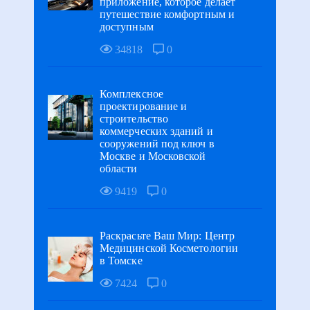
приложение, которое делает
путешествие комфортным и
доступным
34818
0
Комплексное
проектирование и
строительство
коммерческих зданий и
сооружений под ключ в
Москве и Московской
области
9419
0
Раскрасьте Ваш Мир: Центр
Медицинской Косметологии
в Томске
7424
0