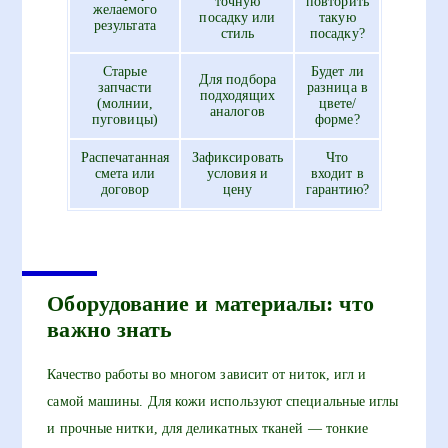
точную
повторить
желаемого
посадку или
такую
результата
стиль
посадку?
Старые
Будет ли
Для подбора
запчасти
разница в
подходящих
(молнии,
цвете/
аналогов
пуговицы)
форме?
Распечатанная
Зафиксировать
Что
смета или
условия и
входит в
договор
цену
гарантию?
Оборудование и материалы: что
важно знать
Качество работы во многом зависит от ниток, игл и
самой машины. Для кожи используют специальные иглы
и прочные нитки, для деликатных тканей — тонкие