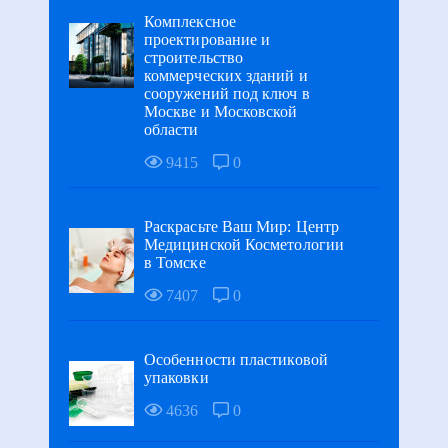
Комплексное
проектирование и
строительство
коммерческих зданий и
сооружений под ключ в
Москве и Московской
области
9415
0
Раскрасьте Ваш Мир: Центр
Медицинской Косметологии
в Томске
7407
0
Особенности пластиковой
упаковки
4636
0