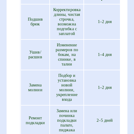
Корректировка
длины, чистая
Подшив
строчка,
1–2 дня
брюк
возможна
подгибка с
заплатой
Изменение
размеров по
Ушив/
бокам, на
1–4 дня
5
расшив
спинке, в
талии
Подбор и
установка
Замена
новой
1–2 дня
3
молнии
молнии,
укрепление
входа
Замена или
починка
Ремонт
подкладки
2–5 дней
8
подкладки
пальто,
пиджака