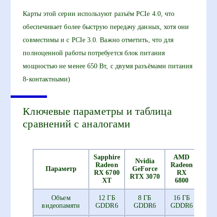
Карты этой серии используют разъём PCIe 4.0, что
обеспечивает более быструю передачу данных, хотя они
совместимы и с PCIe 3.0. Важно отметить, что для
полноценной работы потребуется блок питания
мощностью не менее 650 Вт, с двумя разъёмами питания
8-контактными)
Ключевые параметры и таблица
сравнений с аналогами
Sapphire
AMD
Nvidia
Radeon
Radeon
Параметр
GeForce
RX 6700
RX
RTX 3070
XT
6800
Объем
12 ГБ
8 ГБ
16 ГБ
видеопамяти
GDDR6
GDDR6
GDDR6