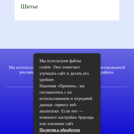
Шитье
Мы используем файлы
cookie. Они помогают
Мы используем файлы cookie для показа персонализированной
рекламы и/или контента и анализа нашего трафика.
улучшать сайт и делать его
удобнее.
Нажимая «Принять», вы
соглашаетесь с их
2022 © pykodelki.ru
использованием и передачей
Карта сайта
данных сервису веб-
аналитики. Если нет —
Контакты
измените настройки браузера
или покиньте сайт.
Пользовательское соглашение
Политика обработки
Архив