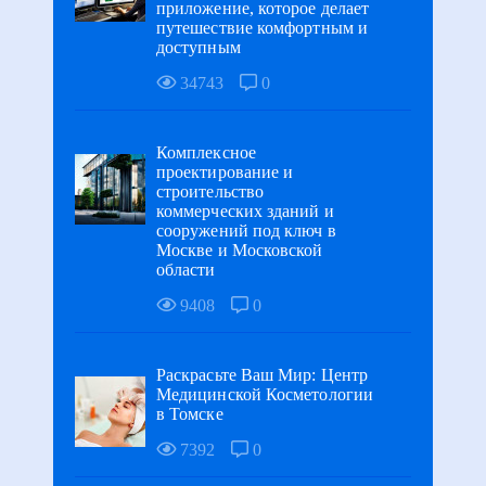
приложение, которое делает
путешествие комфортным и
доступным
34743
0
Комплексное
проектирование и
строительство
коммерческих зданий и
сооружений под ключ в
Москве и Московской
области
9408
0
Раскрасьте Ваш Мир: Центр
Медицинской Косметологии
в Томске
7392
0