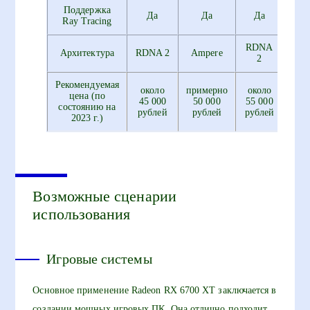
Поддержка
Да
Да
Да
Ray Tracing
RDNA
Архитектура
RDNA 2
Ampere
2
Рекомендуемая
около
примерно
около
цена (по
45 000
50 000
55 000
состоянию на
рублей
рублей
рублей
2023 г.)
Возможные сценарии
использования
Игровые системы
Основное применение Radeon RX 6700 XT заключается в
создании мощных игровых ПК. Она отлично подходит