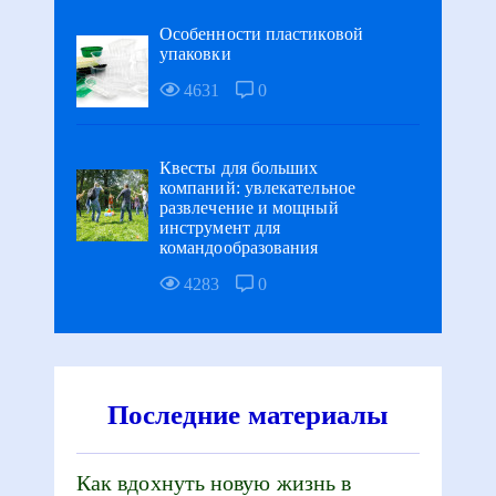
Особенности пластиковой
упаковки
4631
0
Квесты для больших
компаний: увлекательное
развлечение и мощный
инструмент для
командообразования
4283
0
Последние материалы
Как вдохнуть новую жизнь в