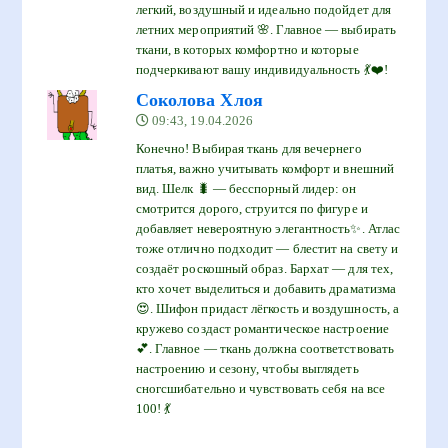
легкий, воздушный и идеально подойдет для
летних мероприятий 🌸. Главное — выбирать
ткани, в которых комфортно и которые
подчеркивают вашу индивидуальность 💃❤️!
Соколова Хлоя
09:43, 19.04.2026
Конечно! Выбирая ткань для вечернего
платья, важно учитывать комфорт и внешний
вид. Шелк 🐛 — бесспорный лидер: он
смотрится дорого, струится по фигуре и
добавляет невероятную элегантность✨. Атлас
тоже отлично подходит — блестит на свету и
создаёт роскошный образ. Бархат — для тех,
кто хочет выделиться и добавить драматизма
😍. Шифон придаст лёгкость и воздушность, а
кружево создаст романтическое настроение
💕. Главное — ткань должна соответствовать
настроению и сезону, чтобы выглядеть
сногсшибательно и чувствовать себя на все
100! 💃