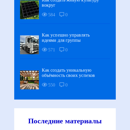
вокруг
584
0
Как успешно управлять
идеями для группы
571
0
Как создать уникальную
объёмность своих успехов
550
0
Последние материалы