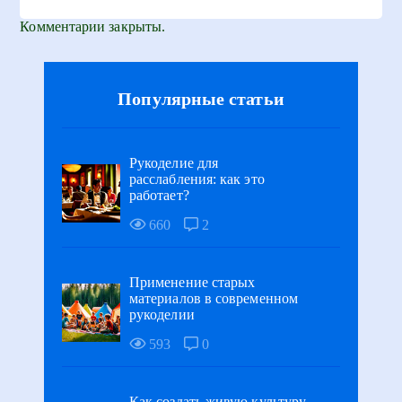
Комментарии закрыты.
Популярные статьи
Рукоделие для
расслабления: как это
работает?
660
2
Применение старых
материалов в современном
рукоделии
593
0
Как создать живую культуру