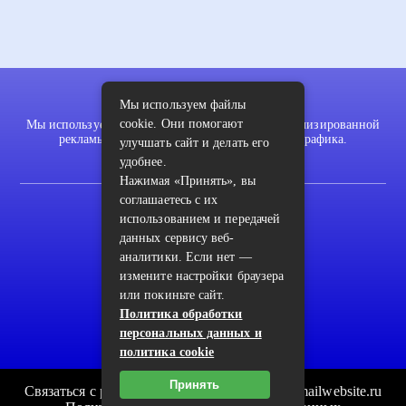
Мы используем файлы
cookie. Они помогают
Мы используем файлы cookie для показа персонализированной
рекламы и/или контента и анализа нашего трафика.
улучшать сайт и делать его
удобнее.
Нажимая «Принять», вы
соглашаетесь с их
2022 © pykodelki.ru
использованием и передачей
Карта сайта
данных сервису веб-
аналитики. Если нет —
Контакты
измените настройки браузера
или покиньте сайт.
Пользовательское соглашение
Политика обработки
Архив
персональных данных и
политика cookie
Принять
Связаться с редакцией сайта: pykodelki.ru@mailwebsite.ru