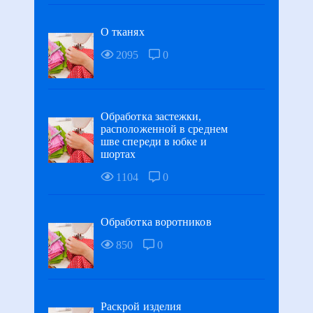
О тканях
2095
0
Обработка застежки,
расположенной в среднем
шве спереди в юбке и
шортах
1104
0
Обработка воротников
850
0
Раскрой изделия