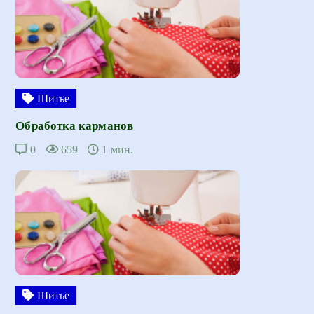
Шитье
Обработка карманов
0
659
1 мин.
Шитье