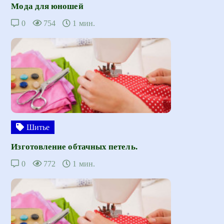
Мода для юношей
0
754
1 мин.
Шитье
Изготовление обтачных петель.
0
772
1 мин.