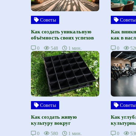
Советы
Советы
Как создать уникальную
Как вникн
объёмность своих успехов
как в нас
0
548
1 мин.
0
52
Советы
Советы
Как создать живую
Как углуб
культуру вокруг
культурны
0
580
1 мин.
0
53