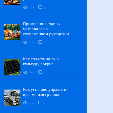
658
2
Применение старых
материалов в
современном рукоделии
592
0
Как создать живую
культуру вокруг
580
0
Как успешно управлять
идеями для группы
568
0