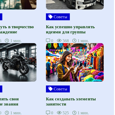
Советы
уть в творчество
Как успешно управлять
лаждение
идеями для группы
6
1 мин.
0
568
1 мин.
Советы
лять свои
Как создавать элементы
е знания
занятости
0
1 мин.
0
525
1 мин.