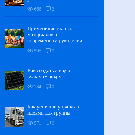
666
2
Применение старых
материалов в
современном рукоделии
595
0
Как создать живую
культуру вокруг
584
0
Как успешно управлять
идеями для группы
571
0