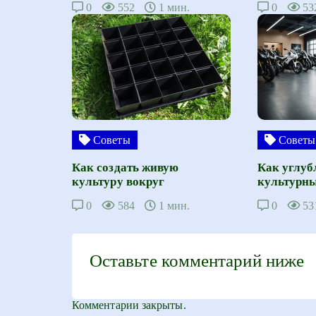
0
552
1 мин.
0
53
Советы
Советы
Как создать живую
Как углуб
культуру вокруг
культурны
0
584
1 мин.
0
53
Оставьте комментарий ниже
Комментарии закрыты.