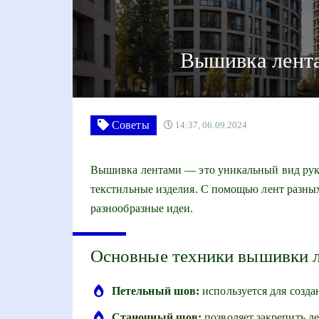
Вышивка лента
Советы
14:37, 06.09.2024
Вышивка лентами — это уникальный вид руко
текстильные изделия. С помощью лент разны
разнообразные идеи.
Основные техники вышивки 
Петельный шов:
используется для созда
Станочный шов:
позволяет закрепить ле