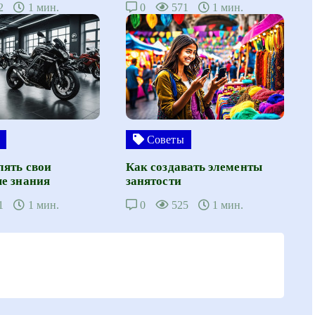
2
1 мин.
0
571
1 мин.
Советы
лять свои
Как создавать элементы
е знания
занятости
1
1 мин.
0
525
1 мин.