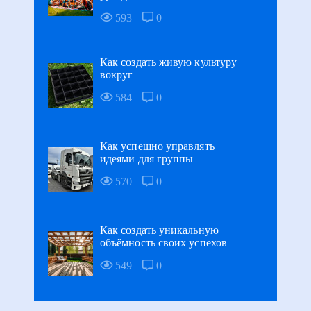
593
0
Как создать живую культуру
вокруг
584
0
Как успешно управлять
идеями для группы
570
0
Как создать уникальную
объёмность своих успехов
549
0