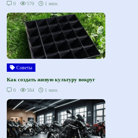
0
570
1 мин.
Советы
Как создать живую культуру вокруг
0
584
1 мин.