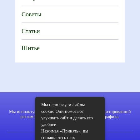
Советы
Статьи
Шитье
Мы используем файлы
cookie. Они помогают
Мы используем файлы cookie для показа персонализированной
рекламы и/или контента и анализа нашего трафика.
улучшать сайт и делать его
удобнее.
Нажимая «Принять», вы
соглашаетесь с их