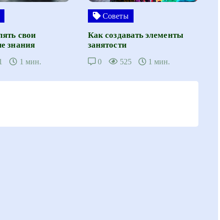
Советы
лять свои
Как создавать элементы
е знания
занятости
1
1 мин.
0
525
1 мин.