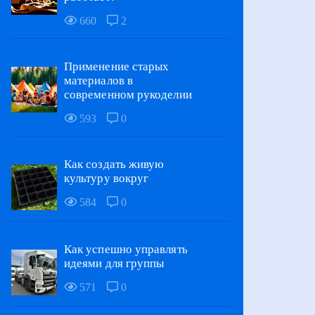
660
2
Применение старых
материалов в
современном рукоделии
593
0
Как создать живую
культуру вокруг
584
0
Как успешно управлять
идеями для группы
571
0