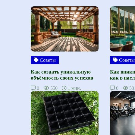
Советы
Советы
Как создать уникальную
Как вникн
объёмность своих успехов
как в нас
0
550
1 мин.
0
53