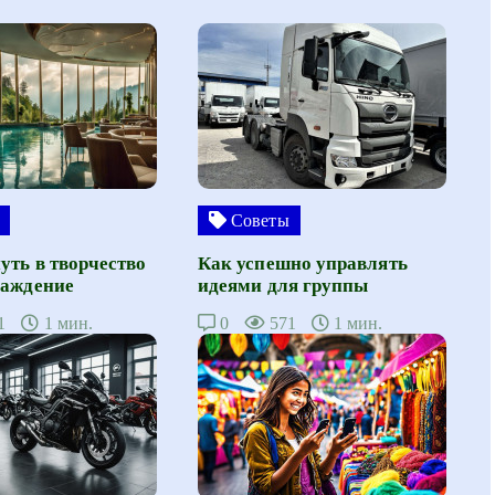
Советы
уть в творчество
Как успешно управлять
лаждение
идеями для группы
1
1 мин.
0
571
1 мин.