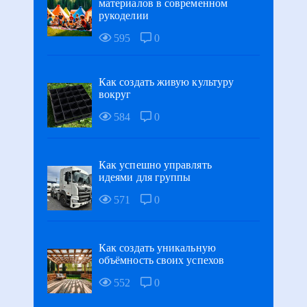
материалов в современном
рукоделии
595
0
Как создать живую культуру
вокруг
584
0
Как успешно управлять
идеями для группы
571
0
Как создать уникальную
объёмность своих успехов
552
0