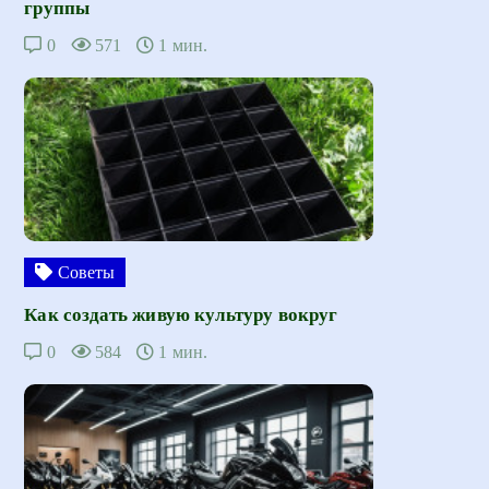
группы
0
571
1 мин.
Советы
Как создать живую культуру вокруг
0
584
1 мин.