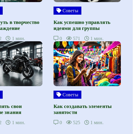
Советы
уть в творчество
Как успешно управлять
лаждение
идеями для группы
2
1 мин.
0
571
1 мин.
Советы
лять свои
Как создавать элементы
е знания
занятости
2
1 мин.
0
525
1 мин.