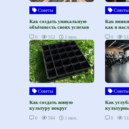
Советы
Советы
Как создать уникальную
Как вникн
объёмность своих успехов
как в нас
0
552
1 мин.
0
53
Советы
Советы
Как создать живую
Как углуб
культуру вокруг
культурны
0
584
1 мин.
0
53