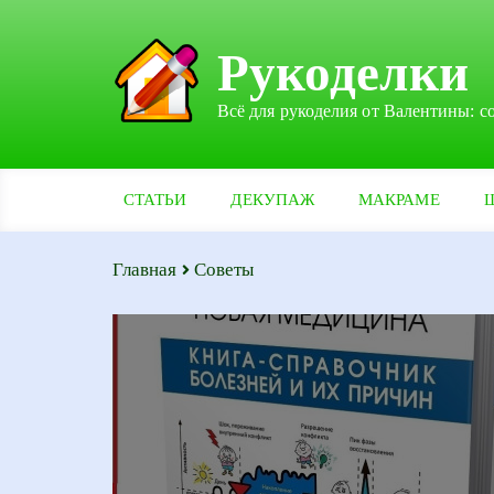
Рукоделки
Всё для рукоделия от Валентины: с
СТАТЬИ
ДЕКУПАЖ
МАКРАМЕ
Главная
Советы