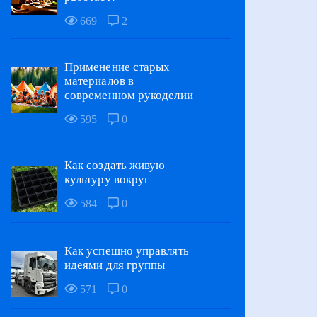
669
2
Применение старых
материалов в
современном рукоделии
595
0
Как создать живую
культуру вокруг
584
0
Как успешно управлять
идеями для группы
571
0