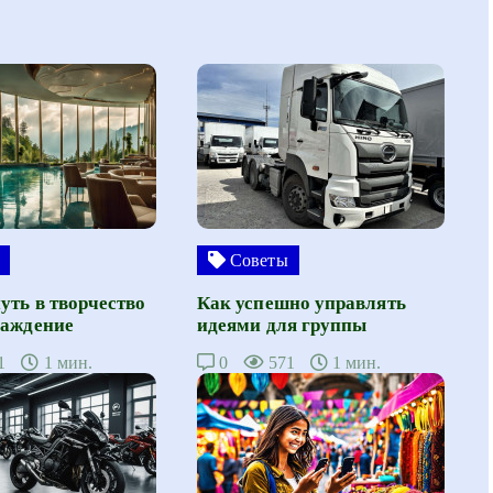
Советы
уть в творчество
Как успешно управлять
лаждение
идеями для группы
1
1 мин.
0
571
1 мин.