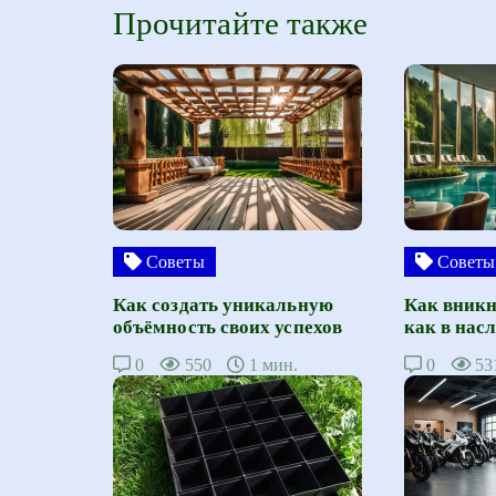
Прочитайте также
Советы
Советы
Как создать уникальную
Как вникн
объёмность своих успехов
как в нас
0
550
1 мин.
0
53