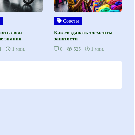
Советы
лять свои
Как создавать элементы
е знания
занятости
1
1 мин.
0
525
1 мин.