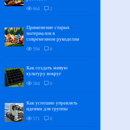
664
2
Применение старых
материалов в
современном рукоделии
594
0
Как создать живую
культуру вокруг
584
0
Как успешно управлять
идеями для группы
571
0