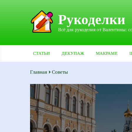
Рукоделки
Всё для рукоделия от Валентины: с
СТАТЬИ
ДЕКУПАЖ
МАКРАМЕ
Главная
Советы