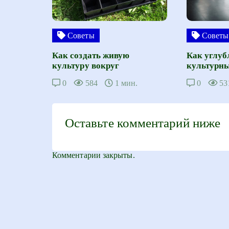
Советы
Советы
Как создать живую
Как углуб
культуру вокруг
культурны
0
584
1 мин.
0
53
Оставьте комментарий ниже
Комментарии закрыты.