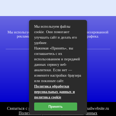
Мы используем файлы
cookie. Они помогают
Мы используем файлы cookie для показа персонализированной
рекламы и/или контента и анализа нашего трафика.
улучшать сайт и делать его
удобнее.
Нажимая «Принять», вы
соглашаетесь с их
2022 © pykodelki.ru
использованием и передачей
Карта сайта
данных сервису веб-
аналитики. Если нет —
Контакты
измените настройки браузера
Пользовательское соглашение
или покиньте сайт.
Политика обработки
Архив
персональных данных и
политика cookie
Принять
Связаться с редакцией сайта: pykodelki.ru@mailwebsite.ru
Политика обработки персональных данных