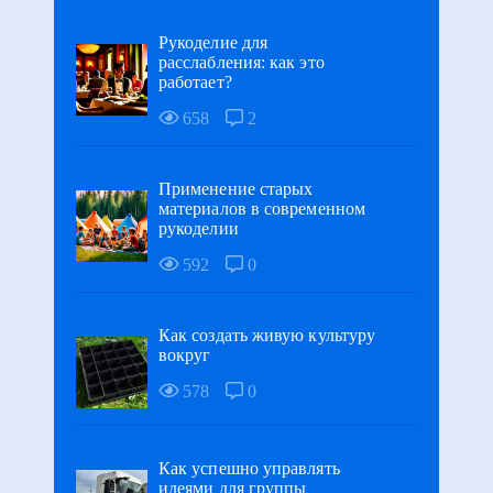
Рукоделие для
расслабления: как это
работает?
658
2
Применение старых
материалов в современном
рукоделии
592
0
Как создать живую культуру
вокруг
578
0
Как успешно управлять
идеями для группы