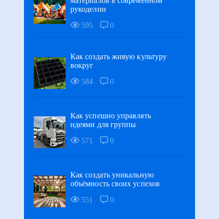
материалов в современном
рукоделии
595
0
Как создать живую культуру
вокруг
584
0
Как успешно управлять
идеями для группы
571
0
Как создать уникальную
объёмность своих успехов
551
0