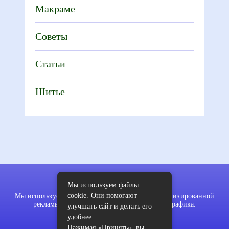
Макраме
Советы
Статьи
Шитье
Мы используем файлы
cookie. Они помогают
Мы используем файлы cookie для показа персонализированной
рекламы и/или контента и анализа нашего трафика.
улучшать сайт и делать его
удобнее.
Нажимая «Принять», вы