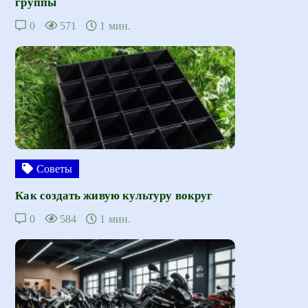
группы
0
571
1 мин.
Советы
Как создать живую культуру вокруг
0
584
1 мин.