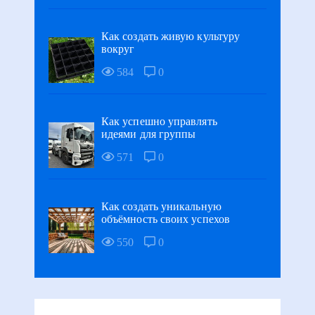
Как создать живую культуру
вокруг
584
0
Как успешно управлять
идеями для группы
571
0
Как создать уникальную
объёмность своих успехов
550
0