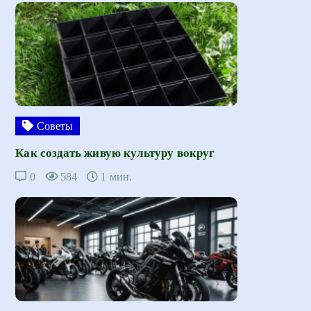
Советы
Как создать живую культуру вокруг
0
584
1 мин.