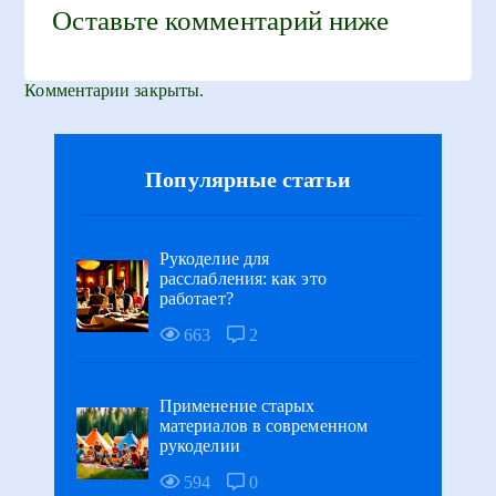
Оставьте комментарий ниже
Комментарии закрыты.
Популярные статьи
Рукоделие для
расслабления: как это
работает?
663
2
Применение старых
материалов в современном
рукоделии
594
0