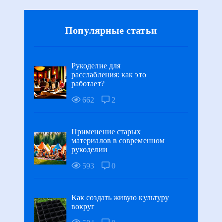
Популярные статьи
Рукоделие для
расслабления: как это
работает?
662
2
Применение старых
материалов в современном
рукоделии
593
0
Как создать живую культуру
вокруг