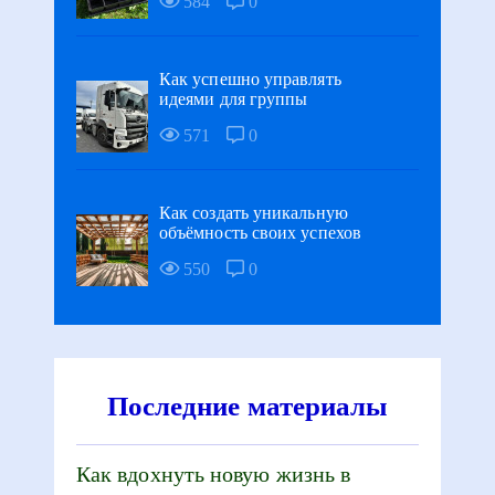
584
0
Как успешно управлять
идеями для группы
571
0
Как создать уникальную
объёмность своих успехов
550
0
Последние материалы
Как вдохнуть новую жизнь в