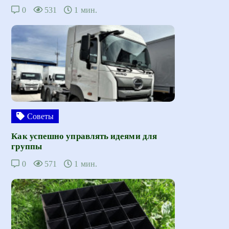
0
531
1 мин.
Советы
Как успешно управлять идеями для
группы
0
571
1 мин.