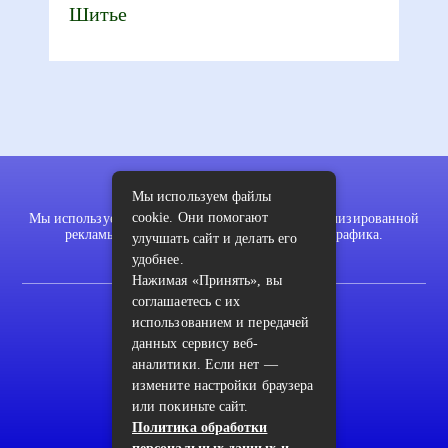
Шитье
Мы используем файлы
cookie. Они помогают
Мы используем файлы cookie для показа персонализированной
рекламы и/или контента и анализа нашего трафика.
улучшать сайт и делать его
удобнее.
Нажимая «Принять», вы
соглашаетесь с их
2022 © pykodelki.ru
использованием и передачей
Карта сайта
данных сервису веб-
аналитики. Если нет —
Контакты
измените настройки браузера
Пользовательское соглашение
или покиньте сайт.
Политика обработки
Архив