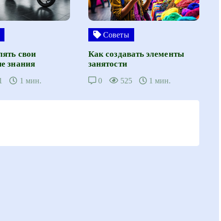
Советы
лять свои
Как создавать элементы
е знания
занятости
1
1 мин.
0
525
1 мин.