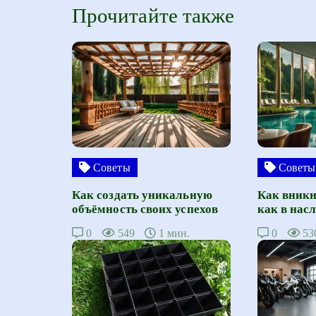
Прочитайте также
Советы
Советы
Как создать уникальную
Как вникн
объёмность своих успехов
как в нас
0
549
1 мин.
0
53