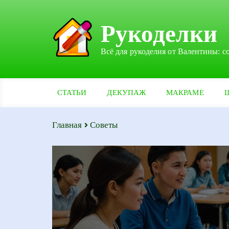
Рукоделки
Всё для рукоделия от Валентины: с
СТАТЬИ
ДЕКУПАЖ
МАКРАМЕ
Главная
Советы