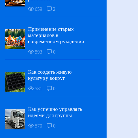
659
2
Применение старых
материалов в
современном рукоделии
593
0
Как создать живую
культуру вокруг
581
0
Как успешно управлять
идеями для группы
570
0