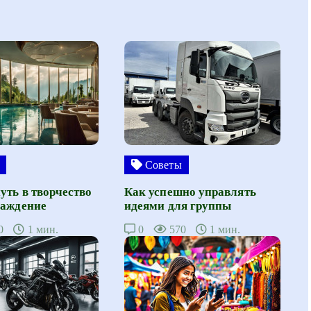
Советы
уть в творчество
Как успешно управлять
лаждение
идеями для группы
0
1 мин.
0
570
1 мин.