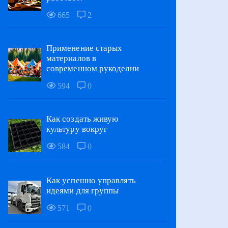
665
2
Применение старых
материалов в
современном рукоделии
594
0
Как создать живую
культуру вокруг
584
0
Как успешно управлять
идеями для группы
571
0