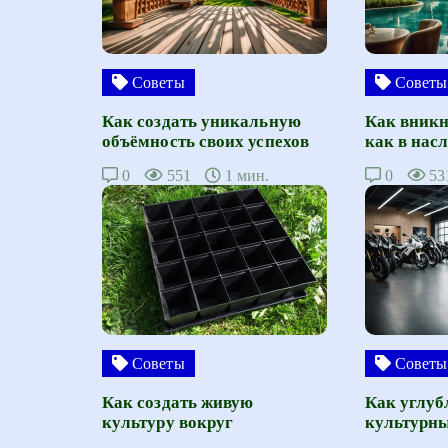
Советы
Советы
Как создать уникальную
Как вникн
объёмность своих успехов
как в нас
0
551
1 мин.
0
53
Советы
Советы
Как создать живую
Как углуб
культуру вокруг
культурны