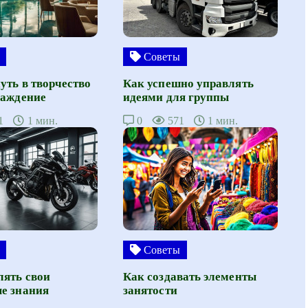
Советы
уть в творчество
Как успешно управлять
лаждение
идеями для группы
1
1 мин.
0
571
1 мин.
Советы
лять свои
Как создавать элементы
е знания
занятости