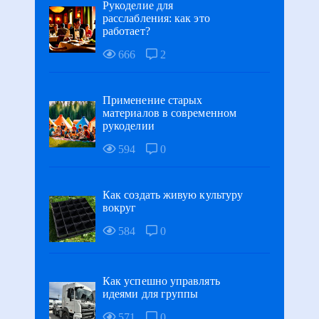
Рукоделие для
расслабления: как это
работает?
666
2
Применение старых
материалов в современном
рукоделии
594
0
Как создать живую культуру
вокруг
584
0
Как успешно управлять
идеями для группы
571
0