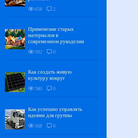
658
2
Применение старых
материалов в
современном рукоделии
592
0
Как создать живую
культуру вокруг
580
0
Как успешно управлять
идеями для группы
568
0