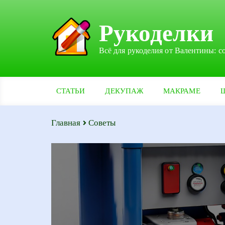
Рукоделки
Всё для рукоделия от Валентины: с
СТАТЬИ
ДЕКУПАЖ
МАКРАМЕ
Главная
Советы