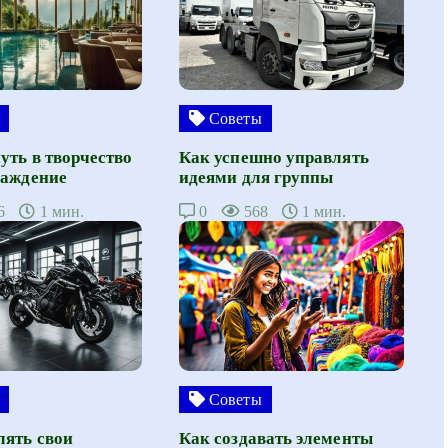
Советы
уть в творчество
Как успешно управлять
лаждение
идеями для группы
6
1 мин.
0
568
1 мин.
Советы
лять свои
Как создавать элементы