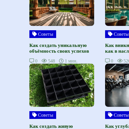
Советы
Советы
Как создать уникальную
Как вникн
объёмность своих успехов
как в нас
0
548
1 мин.
0
52
Советы
Советы
Как создать живую
Как углуб