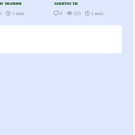
е знания
занятости
0
1 мин.
0
525
1 мин.