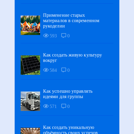
Применение старых
материалов в современном
рукоделии
593
0
Как создать живую культуру
вокруг
584
0
Как успешно управлять
идеями для группы
571
0
Как создать уникальную
объёмность своих успехов