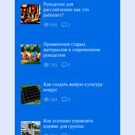
Рукоделие для
расслабления: как это
работает?
669
2
Применение старых
материалов в современном
рукоделии
595
0
Как создать живую культуру
вокруг
584
0
Как успешно управлять
идеями для группы