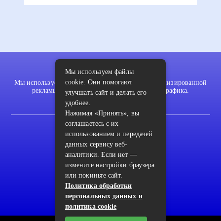
Мы используем файлы
cookie. Они помогают
Мы используем файлы cookie для показа персонализированной
рекламы и/или контента и анализа нашего трафика.
улучшать сайт и делать его
удобнее.
Нажимая «Принять», вы
соглашаетесь с их
2022 © pykodelki.ru
использованием и передачей
Карта сайта
данных сервису веб-
аналитики. Если нет —
Контакты
измените настройки браузера
Пользовательское соглашение
или покиньте сайт.
Политика обработки
Архив
персональных данных и
политика cookie