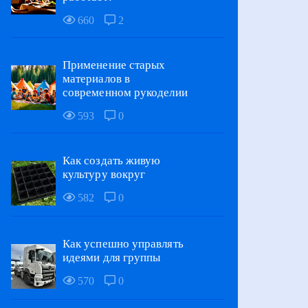
660
2
Применение старых
материалов в
современном рукоделии
593
0
Как создать живую
культуру вокруг
582
0
Как успешно управлять
идеями для группы
570
0