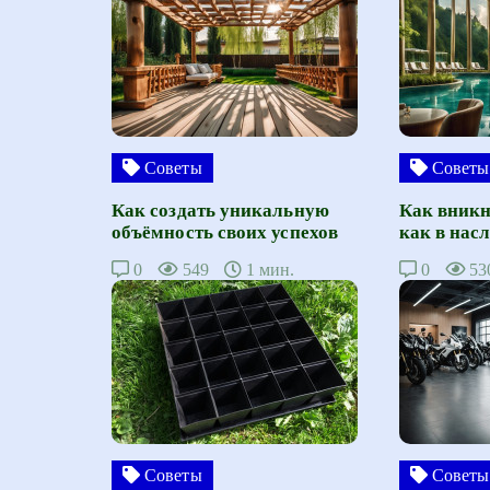
Советы
Советы
Как создать уникальную
Как вникн
объёмность своих успехов
как в нас
0
549
1 мин.
0
53
Советы
Советы