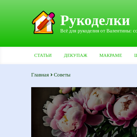
Рукоделки
Всё для рукоделия от Валентины: с
СТАТЬИ
ДЕКУПАЖ
МАКРАМЕ
Главная
Советы