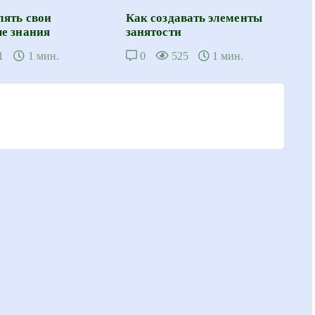
лять свои
Как создавать элементы
е знания
занятости
1
1 мин.
0
525
1 мин.