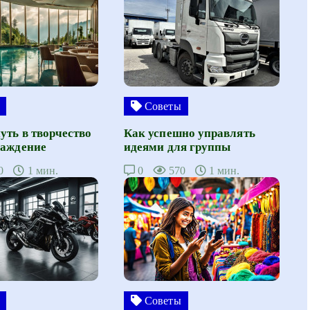
Советы
уть в творчество
Как успешно управлять
лаждение
идеями для группы
0
1 мин.
0
570
1 мин.
Советы