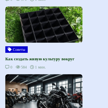
Советы
Как создать живую культуру вокруг
0
584
1 мин.