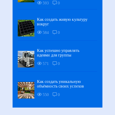
593
0
Как создать живую культуру
вокруг
584
0
Как успешно управлять
идеями для группы
571
0
Как создать уникальную
объёмность своих успехов
550
0