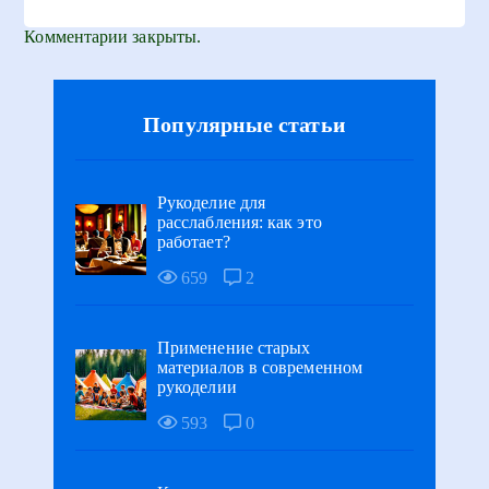
Комментарии закрыты.
Популярные статьи
Рукоделие для
расслабления: как это
работает?
659
2
Применение старых
материалов в современном
рукоделии
593
0