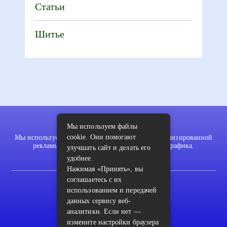
Статьи
Шитье
Мы используем файлы
cookie. Они помогают
Мы используем файлы cookie для показа персонализированной
рекламы и/или контента и анализа нашего трафика.
улучшать сайт и делать его
удобнее.
Нажимая «Принять», вы
соглашаетесь с их
2022 © pykodelki.ru
использованием и передачей
Карта сайта
данных сервису веб-
аналитики. Если нет —
Контакты
измените настройки браузера