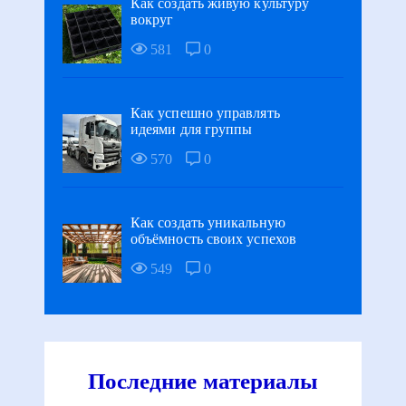
Как создать живую культуру
вокруг
581
0
Как успешно управлять
идеями для группы
570
0
Как создать уникальную
объёмность своих успехов
549
0
Последние материалы