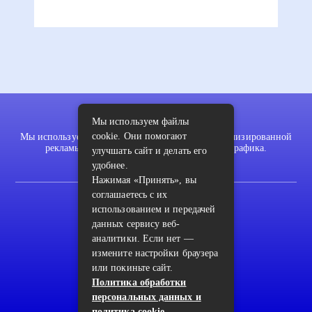
Мы используем файлы
cookie. Они помогают
Мы используем файлы cookie для показа персонализированной
рекламы и/или контента и анализа нашего трафика.
улучшать сайт и делать его
удобнее.
Нажимая «Принять», вы
соглашаетесь с их
2022 © pykodelki.ru
использованием и передачей
Карта сайта
данных сервису веб-
аналитики. Если нет —
Контакты
измените настройки браузера
Пользовательское соглашение
или покиньте сайт.
Политика обработки
Архив
персональных данных и
политика cookie