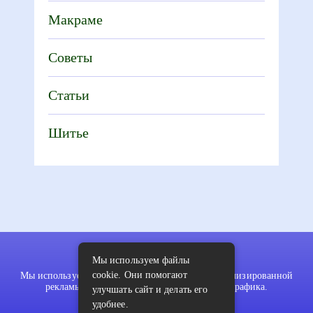
Макраме
Советы
Статьи
Шитье
Мы используем файлы
cookie. Они помогают
Мы используем файлы cookie для показа персонализированной
рекламы и/или контента и анализа нашего трафика.
улучшать сайт и делать его
удобнее.