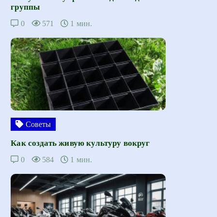
группы
0
571
1 мин.
Советы
Как создать живую культуру вокруг
0
584
1 мин.