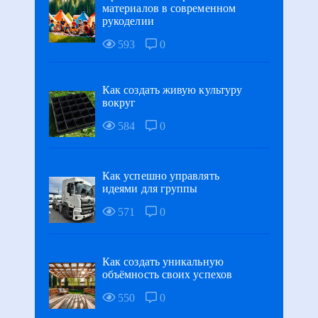
материалов в современном
рукоделии
593
0
Как создать живую культуру
вокруг
584
0
Как успешно управлять
идеями для группы
571
0
Как создать уникальную
объёмность своих успехов
550
0