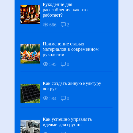
Рукоделие для
расслабления: как это
работает?
666
2
Применение старых
материалов в современном
рукоделии
595
0
Как создать живую культуру
вокруг
584
0
Как успешно управлять
идеями для группы