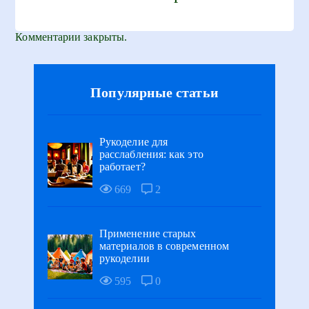
Комментарии закрыты.
Популярные статьи
Рукоделие для
расслабления: как это
работает?
669
2
Применение старых
материалов в современном
рукоделии
595
0