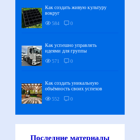
Как создать живую культуру
вокруг
584
0
Как успешно управлять
идеями для группы
571
0
Как создать уникальную
объёмность своих успехов
552
0
Последние материалы