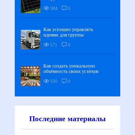
584
0
Как успешно управлять
идеями для группы
571
0
Как создать уникальную
объёмность своих успехов
550
0
Последние материалы