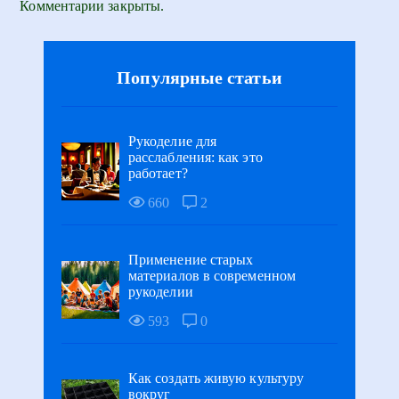
Комментарии закрыты.
Популярные статьи
Рукоделие для
расслабления: как это
работает?
660
2
Применение старых
материалов в современном
рукоделии
593
0
Как создать живую культуру
вокруг