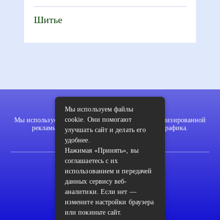
Шитье
Мы используем файлы
cookie. Они помогают
Мы используем файлы cookie для показа персонализированной
рекламы и/или контента и анализа нашего трафика.
улучшать сайт и делать его
удобнее.
Нажимая «Принять», вы
соглашаетесь с их
2022 © pykodelki.ru
использованием и передачей
Карта сайта
данных сервису веб-
аналитики. Если нет —
Контакты
измените настройки браузера
Пользовательское соглашение
или покиньте сайт.