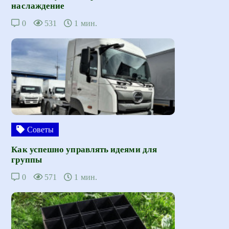
наслаждение
0
531
1 мин.
Советы
Как успешно управлять идеями для
группы
0
571
1 мин.