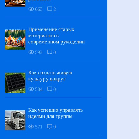
663
2
Применение старых
материалов в
современном рукоделии
593
0
Как создать живую
культуру вокруг
584
0
Как успешно управлять
идеями для группы
571
0