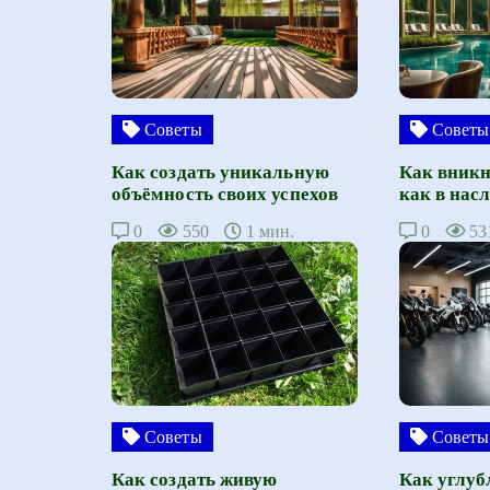
Советы
Советы
Как создать уникальную
Как вникн
объёмность своих успехов
как в нас
0
550
1 мин.
0
53
Советы
Советы
Как создать живую
Как углуб