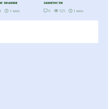
е знания
занятости
1
1 мин.
0
525
1 мин.