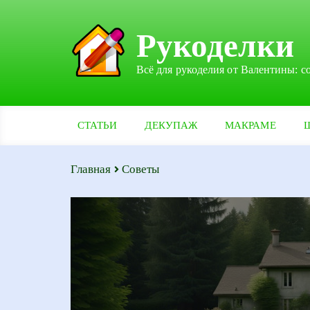
Рукоделки
Всё для рукоделия от Валентины: с
СТАТЬИ
ДЕКУПАЖ
МАКРАМЕ
Главная
Советы