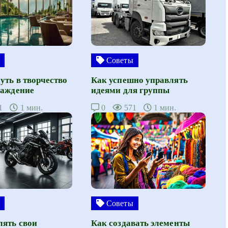
Советы
уть в творчество
Как успешно управлять
лаждение
идеями для группы
1
1 мин.
0
571
1 мин.
Советы
лять свои
Как создавать элементы