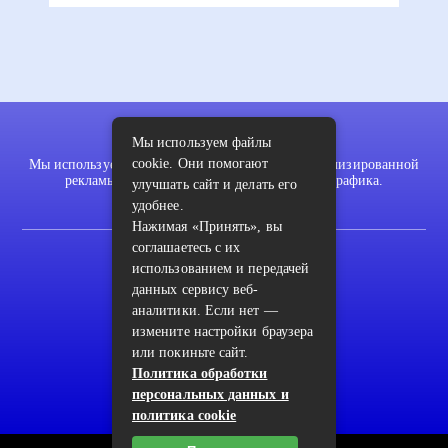
Мы используем файлы
cookie. Они помогают
Мы используем файлы cookie для показа персонализированной
рекламы и/или контента и анализа нашего трафика.
улучшать сайт и делать его
удобнее.
Нажимая «Принять», вы
соглашаетесь с их
2022 © pykodelki.ru
использованием и передачей
Карта сайта
данных сервису веб-
аналитики. Если нет —
Контакты
измените настройки браузера
Пользовательское соглашение
или покиньте сайт.
Политика обработки
Архив
персональных данных и
политика cookie