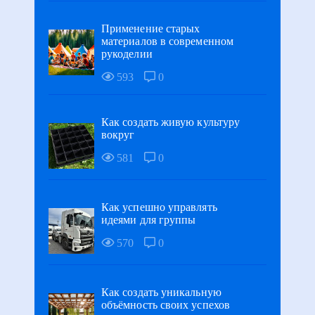
Применение старых
материалов в современном
рукоделии
593
0
Как создать живую культуру
вокруг
581
0
Как успешно управлять
идеями для группы
570
0
Как создать уникальную
объёмность своих успехов