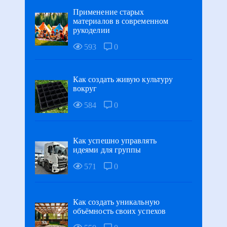
Применение старых
материалов в современном
рукоделии
593
0
Как создать живую культуру
вокруг
584
0
Как успешно управлять
идеями для группы
571
0
Как создать уникальную
объёмность своих успехов