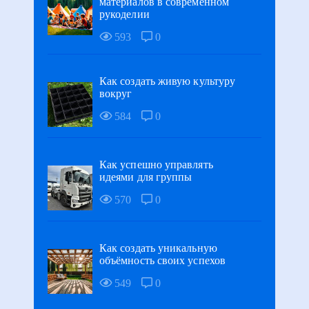
материалов в современном
рукоделии
593
0
Как создать живую культуру
вокруг
584
0
Как успешно управлять
идеями для группы
570
0
Как создать уникальную
объёмность своих успехов
549
0