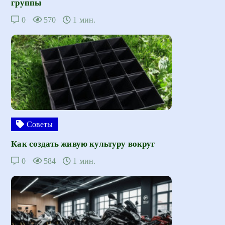
группы
0
570
1 мин.
Советы
Как создать живую культуру вокруг
0
584
1 мин.