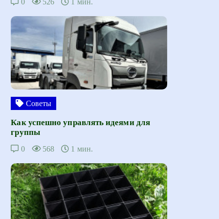
0
526
1 мин.
Советы
Как успешно управлять идеями для
группы
0
568
1 мин.