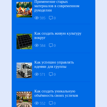
Применение старых
материалов в современном
рукоделии
595
0
Как создать живую культуру
вокруг
584
0
Как успешно управлять
идеями для группы
571
0
Как создать уникальную
объёмность своих успехов
552
0