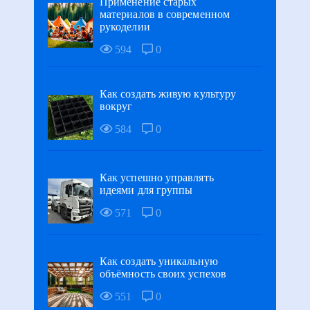
Применение старых
материалов в современном
рукоделии
594
0
Как создать живую культуру
вокруг
584
0
Как успешно управлять
идеями для группы
571
0
Как создать уникальную
объёмность своих успехов
551
0