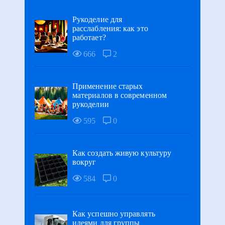
Рукоделие для
расслабления: как это
работает?
666
2
Применение старых
материалов в современном
рукоделии
595
0
Как создать живую культуру
вокруг
584
0
Как успешно управлять
идеями для группы