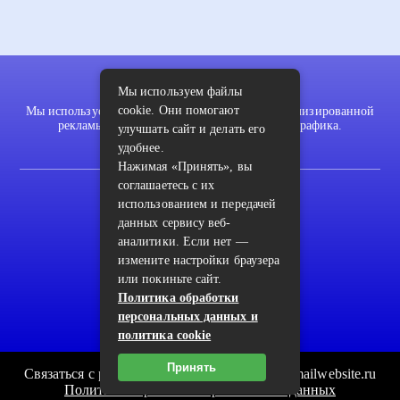
Мы используем файлы
cookie. Они помогают
Мы используем файлы cookie для показа персонализированной
рекламы и/или контента и анализа нашего трафика.
улучшать сайт и делать его
удобнее.
Нажимая «Принять», вы
соглашаетесь с их
2022 © pykodelki.ru
использованием и передачей
Карта сайта
данных сервису веб-
аналитики. Если нет —
Контакты
измените настройки браузера
Пользовательское соглашение
или покиньте сайт.
Политика обработки
Архив
персональных данных и
политика cookie
Принять
Связаться с редакцией сайта: pykodelki.ru@mailwebsite.ru
Политика обработки персональных данных