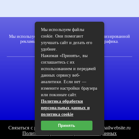
Мы используем файлы
cookie. Они помогают
Мы используем файлы cookie для показа персонализированной
рекламы и/или контента и анализа нашего трафика.
улучшать сайт и делать его
удобнее.
Нажимая «Принять», вы
соглашаетесь с их
2022 © pykodelki.ru
использованием и передачей
Карта сайта
данных сервису веб-
аналитики. Если нет —
Контакты
измените настройки браузера
Пользовательское соглашение
или покиньте сайт.
Политика обработки
Архив
персональных данных и
политика cookie
Принять
Связаться с редакцией сайта: pykodelki.ru@mailwebsite.ru
Политика обработки персональных данных