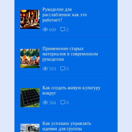
Рукоделие для
расслабления: как это
работает?
660
2
Применение старых
материалов в современном
рукоделии
593
0
Как создать живую культуру
вокруг
584
0
Как успешно управлять
идеями для группы