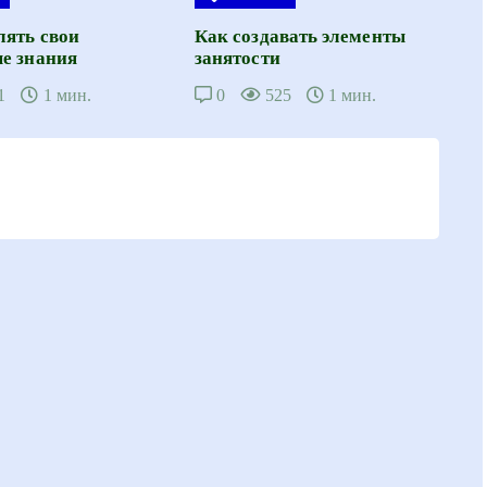
лять свои
Как создавать элементы
е знания
занятости
1
1 мин.
0
525
1 мин.