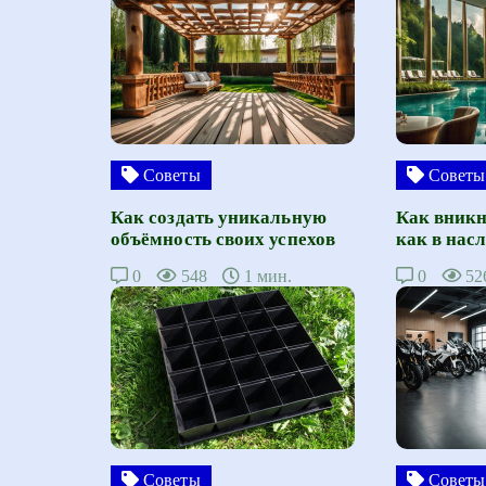
Советы
Советы
Как создать уникальную
Как вникн
объёмность своих успехов
как в нас
0
548
1 мин.
0
52
Советы
Советы