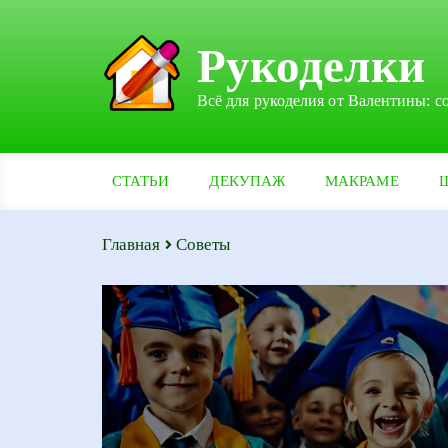
Рукоделки
Всё для рукоделия от Валентины: с
СТАТЬИ
ДЕКУПАЖ
МАКРАМЕ
Главная
Советы