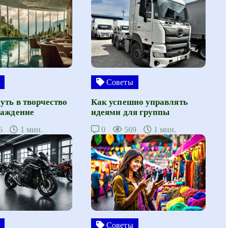
Советы
уть в творчество
Как успешно управлять
лаждение
идеями для группы
6
1 мин.
0
569
1 мин.
Советы