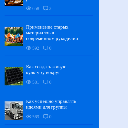
658
2
Применение старых
материалов в
современном рукоделии
592
0
Как создать живую
культуру вокруг
581
0
Как успешно управлять
идеями для группы
569
0