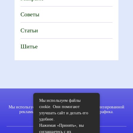
Советы
Статьи
Шитье
Мы используем файлы
cookie. Они помогают
Мы используем файлы cookie для показа персонализированной
рекламы и/или контента и анализа нашего трафика.
улучшать сайт и делать его
удобнее.
Нажимая «Принять», вы
соглашаетесь с их