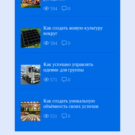
594
0
Как создать живую культуру
вокруг
584
0
Как успешно управлять
идеями для группы
571
0
Как создать уникальную
объёмность своих успехов
551
0