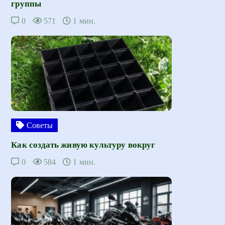
группы
0
571
1 мин.
Советы
Как создать живую культуру вокруг
0
584
1 мин.