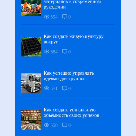
материалов в современном
рукоделии
594
0
Как создать живую культуру
вокруг
584
0
Как успешно управлять
идеями для группы
571
0
Как создать уникальную
объёмность своих успехов
550
0