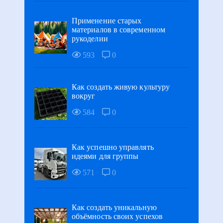
Применение старых
материалов в современном
рукоделии
593
0
Как создать живую культуру
вокруг
584
0
Как успешно управлять
идеями для группы
571
0
Как создать уникальную
объёмность своих успехов