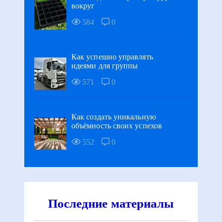
вокруг
584
0
Как успешно управлять
идеями для группы
571
0
Как создать уникальную
объёмность своих успехов
552
0
Последние материалы