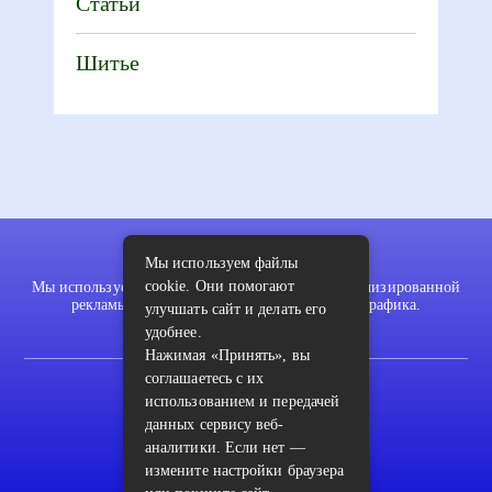
Статьи
Шитье
Мы используем файлы
cookie. Они помогают
Мы используем файлы cookie для показа персонализированной
рекламы и/или контента и анализа нашего трафика.
улучшать сайт и делать его
удобнее.
Нажимая «Принять», вы
соглашаетесь с их
2022 © pykodelki.ru
использованием и передачей
Карта сайта
данных сервису веб-
аналитики. Если нет —
Контакты
измените настройки браузера