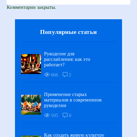
Комментарии закрыты.
Популярные статьи
Рукоделие для
расслабления: как это
работает?
666
2
Применение старых
материалов в современном
рукоделии
595
0
Как создать живую культуру