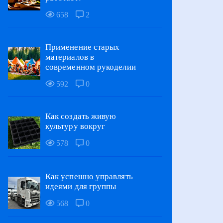
658
2
Применение старых
материалов в
современном рукоделии
592
0
Как создать живую
культуру вокруг
578
0
Как успешно управлять
идеями для группы
568
0