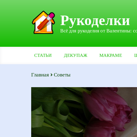
Рукоделки
Всё для рукоделия от Валентины: с
СТАТЬИ
ДЕКУПАЖ
МАКРАМЕ
Главная
Советы