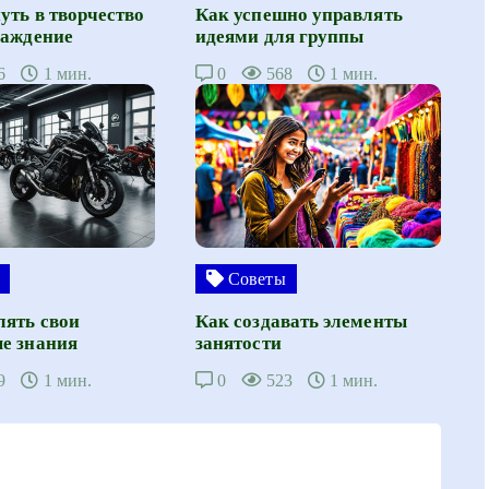
уть в творчество
Как успешно управлять
лаждение
идеями для группы
6
1 мин.
0
568
1 мин.
Советы
лять свои
Как создавать элементы
е знания
занятости
9
1 мин.
0
523
1 мин.