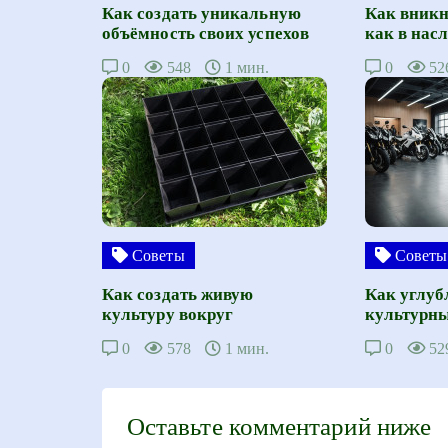
Как создать уникальную
Как вникн
объёмность своих успехов
как в нас
0
548
1 мин.
0
52
Советы
Советы
Как создать живую
Как углуб
культуру вокруг
культурны
0
578
1 мин.
0
52
Оставьте комментарий ниже