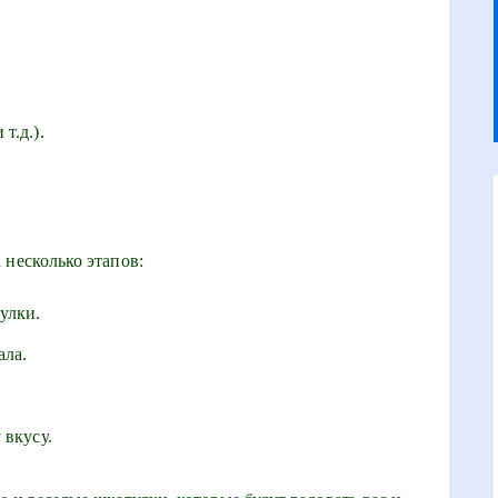
т.д.).
 несколько этапов:
улки.
ала.
 вкусу.